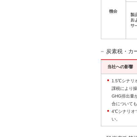
炭素税・カ
当社への影響
1.5℃シナ
課税により
GHG排出量
合について
4℃シナリオ
い。