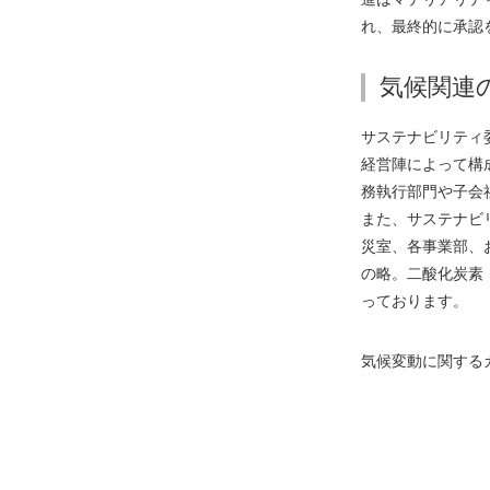
移
れ、最終的に承認
動
し
気候関連
ま
す
サステナビリティ
フ
経営陣によって構
ッ
務執行部門や子会
タ
また、サステナビ
ー
災室、各事業部、お
情
の略。二酸化炭素
報
っております。
へ
移
気候変動に関するガ
動
し
ま
す