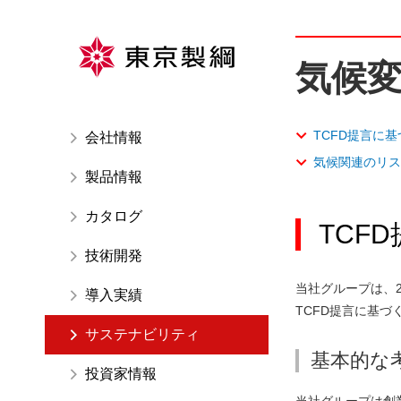
ペ
ー
ジ
気候
内
を
移
TCFD提言に
会社情報
動
気候関連のリス
す
製品情報
る
た
カタログ
TCF
め
技術開発
の
リ
当社グループは、
導入実績
ン
TCFD提言に基
ク
サステナビリティ
で
基本的な
す
投資家情報
サ