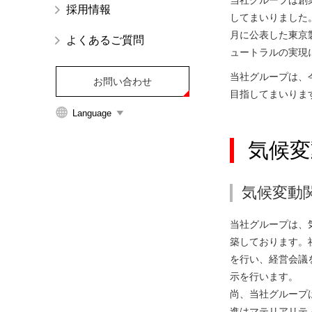
当社グループは創
採用情報
イ
してまいりました
ト
月に公表した東京
よくあるご質問
内
ュートラルの実現
主
当社グループは、
要
お問い合わせ
目指してまいりま
メ
Language
ニ
ュ
気候変
ー
へ
移
気候変動
動
し
当社グループは、
ま
築しております。
す
を行い、経営会議
本
示を行います。
文
尚、当社グループ
へ
進はマテリアリテ