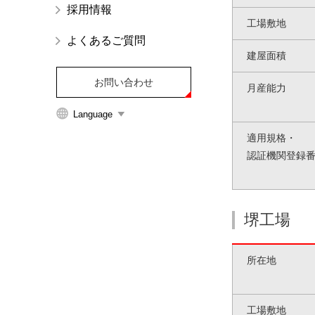
採用情報
イ
工場敷地
ト
よくあるご質問
内
建屋面積
主
要
お問い合わせ
月産能力
メ
Language
ニ
ュ
適用規格・
ー
認証機関登録
へ
移
動
堺工場
し
ま
す
所在地
本
文
へ
工場敷地