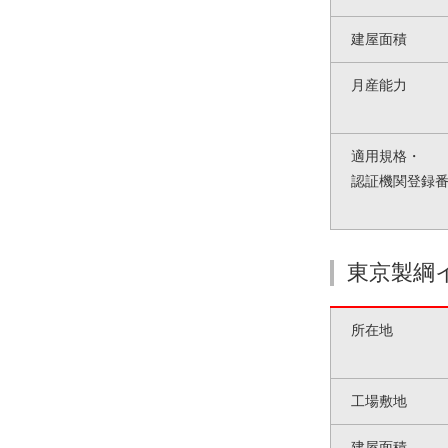
移
建屋面積
動
し
月産能力
ま
す
フ
適用規格・
ッ
認証機関登録
タ
ー
情
報
東京製綱
へ
移
所在地
動
し
ま
工場敷地
す
建屋面積