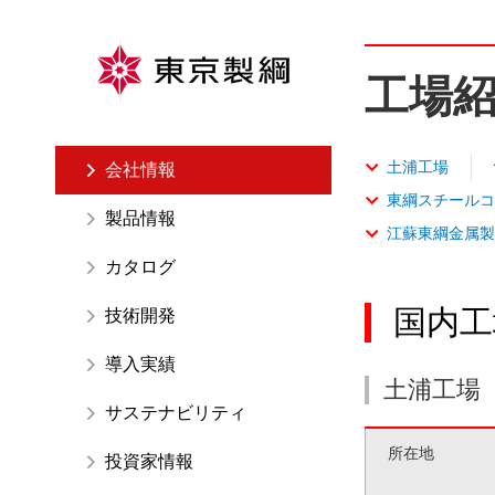
ペ
ー
ジ
工場
内
を
移
土浦工場
会社情報
動
東綱スチールコ
す
製品情報
江蘇東綱金属製
る
た
カタログ
め
国内工
技術開発
の
リ
導入実績
ン
土浦工場
ク
サステナビリティ
で
所在地
す
投資家情報
サ