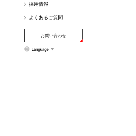
採用情報
イ
ト
よくあるご質問
内
主
要
お問い合わせ
メ
Language
ニ
ュ
ー
へ
移
動
し
ま
す
本
文
へ