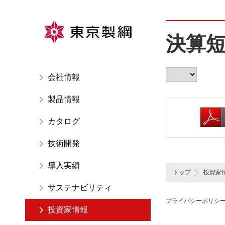
ペ
ー
ジ
決算
内
を
移
会社情報
動
す
製品情報
る
た
カタログ
め
技術開発
の
リ
導入実績
ン
トップ
投資家
ク
サステナビリティ
で
プライバシーポリシ
す
投資家情報
サ