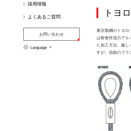
採用情報
イ
トヨ
ト
よくあるご質問
内
主
東京製綱のトヨロ
要
お問い合わせ
は耐食性強力アル
メ
た加工方法、厳し
Language
ニ
すが、信頼のブラ
ュ
ー
へ
移
動
し
ま
す
本
文
へ