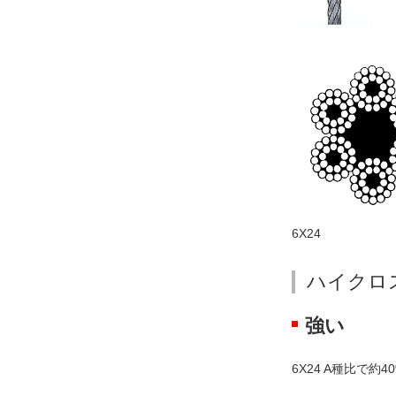
移
動
し
ま
す
フ
ッ
タ
ー
情
6X24
報
へ
ハイクロ
移
動
強い
し
ま
す
6X24 A種比で