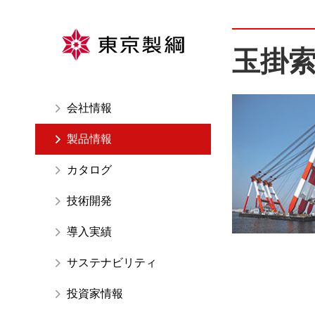
ペ
ー
ジ
玉掛
内
を
移
会社情報
動
す
製品情報
る
た
カタログ
め
技術開発
の
リ
導入実績
ン
ク
サステナビリティ
で
す
投資家情報
サ